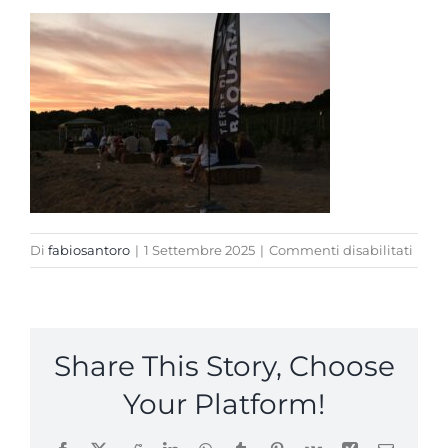
su
Di
fabiosantoro
|
1 Settembre 2025
|
Commenti disabilitati
SUNS
Share This Story, Choose
Your Platform!