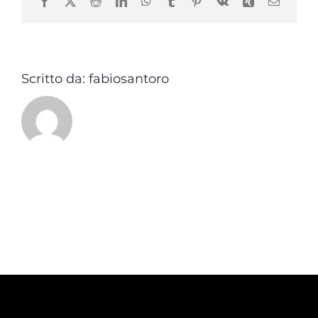
Facebook
X
Reddit
LinkedIn
WhatsApp
Tumblr
Pinterest
Vk
Xing
Email
Scritto da:
fabiosantoro