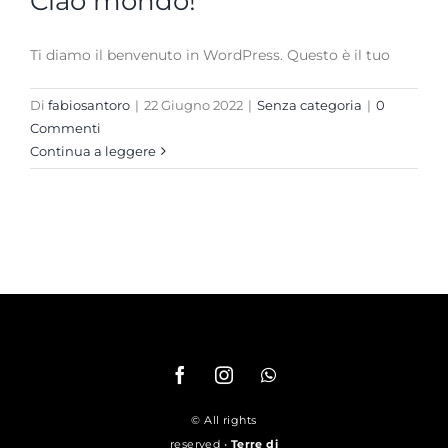
Ciao mondo!
Ti diamo il benvenuto in WordPress. Questo è il tuo
Di
fabiosantoro
|
22 Giugno 2022
|
Senza categoria
|
0
Commenti
Continua a leggere
© All rights
reserved •
Terre di